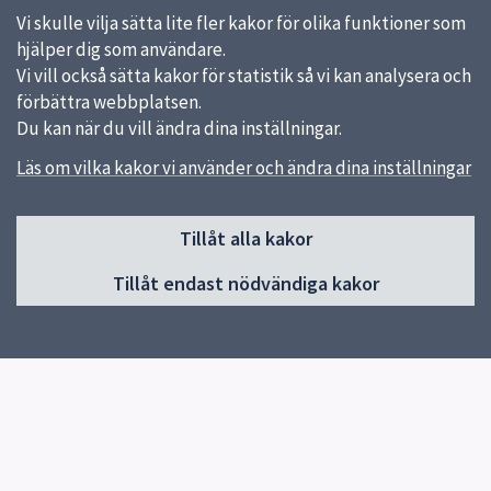
Vi skulle vilja sätta lite fler kakor för olika funktioner som
hjälper dig som användare.
Vi vill också sätta kakor för statistik så vi kan analysera och
förbättra webbplatsen.
Du kan när du vill ändra dina inställningar.
Läs om vilka kakor vi använder och ändra dina inställningar
Sidfot
Tillåt alla kakor
Huvudmeny
Tillåt endast nödvändiga kakor
Start
Om öppna förskolan
Verksamhet
Öppettider 2026
Kontakt
Snabblänkar