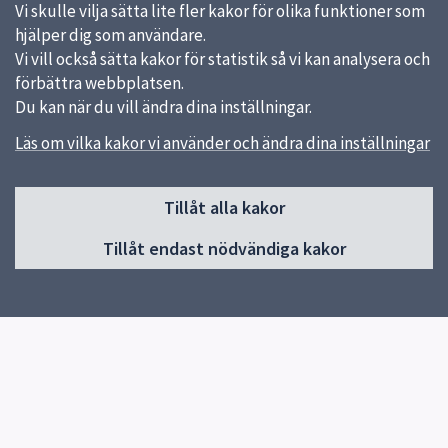
Vi skulle vilja sätta lite fler kakor för olika funktioner som
hjälper dig som användare.
Vi vill också sätta kakor för statistik så vi kan analysera och
förbättra webbplatsen.
Du kan när du vill ändra dina inställningar.
Läs om vilka kakor vi använder och ändra dina inställningar
Sidfot
Tillåt alla kakor
Huvudmeny
Tillåt endast nödvändiga kakor
Start
Om öppna förskolan
Verksamhet
Öppettider 2026
Kontakt
Snabblänkar